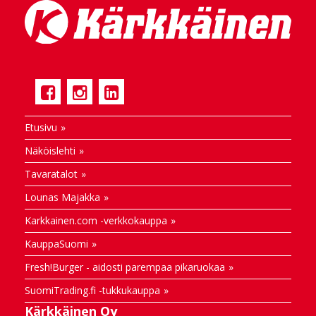
Etusivu
Näköislehti
Tavaratalot
Lounas Majakka
Karkkainen.com -verkkokauppa
KauppaSuomi
Fresh!Burger - aidosti parempaa pikaruokaa
SuomiTrading.fi -tukkukauppa
Kärkkäinen Oy